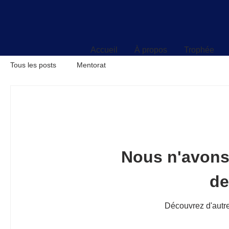
Accueil
À propos
Trophée
Accueil
À propos
Trophée
Tous les posts
Mentorat
Nous n'avons
d
Découvrez d'autre