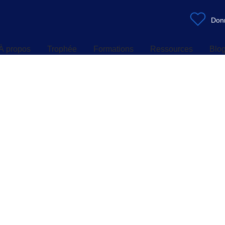
À propos
Trophée
Formations
Ressources
Blo
Don
À propos
Trophée
Formations
Ressources
Blo