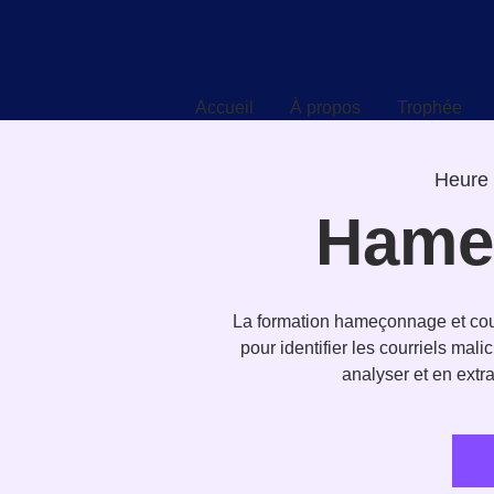
Accueil
À propos
Trophée
Accueil
À propos
Trophée
Heure 
Hame
La formation hameçonnage et courr
pour identifier les courriels ma
analyser et en extra