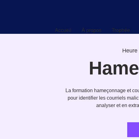
Accueil
À propos
Trophée
Accueil
À propos
Trophée
Heure 
Hame
La formation hameçonnage et courr
pour identifier les courriels ma
analyser et en extra