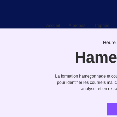
Accueil
À propos
Trophée
Accueil
À propos
Trophée
Heure 
Hame
La formation hameçonnage et courr
pour identifier les courriels ma
analyser et en extra