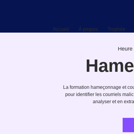
Accueil
À propos
Trophée
Accueil
À propos
Trophée
Heure 
Hame
La formation hameçonnage et courr
pour identifier les courriels ma
analyser et en extra