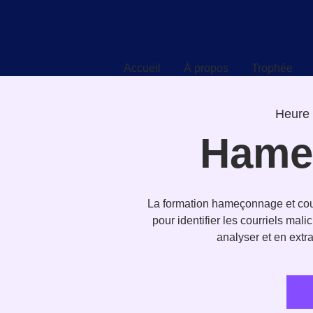
Accueil
À propos
Trophée
Accueil
À propos
Trophée
Heure 
Hame
La formation hameçonnage et courr
pour identifier les courriels ma
analyser et en extra