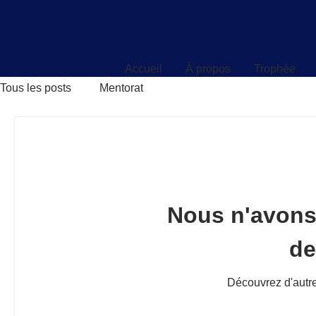
Accueil
À propos
Trophée
Accueil
À propos
Trophée
Tous les posts
Mentorat
Nous n'avons
d
Découvrez d'autre