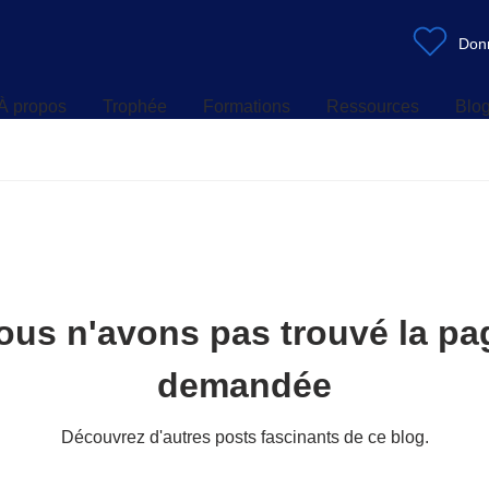
À propos
Trophée
Formations
Ressources
Blo
Don
À propos
Trophée
Formations
Ressources
Blo
ous n'avons pas trouvé la pa
demandée
Découvrez d'autres posts fascinants de ce blog.