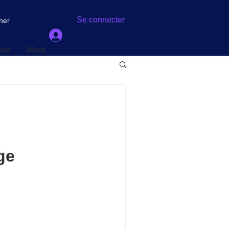
gue
More
Se connecter
ner
gue
More
ge