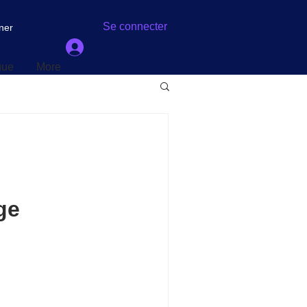
gue
More
Se connecter
ner
gue
More
ge