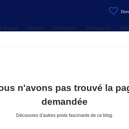
À propos
Trophée
Formations
Ressources
Blo
Don
À propos
Trophée
Formations
Ressources
Blo
ous n'avons pas trouvé la pa
demandée
Découvrez d'autres posts fascinants de ce blog.