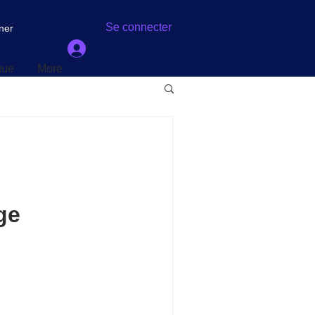
gue
More
Se connecter
ner
gue
More
ge