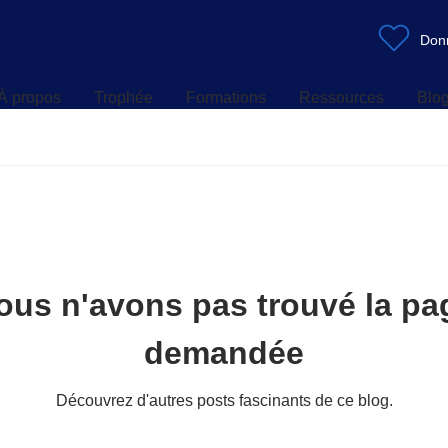
À propos
Trophée
Formations
Ressources
Blo
Don
À propos
Trophée
Formations
Ressources
Blo
ous n'avons pas trouvé la pa
demandée
Découvrez d'autres posts fascinants de ce blog.