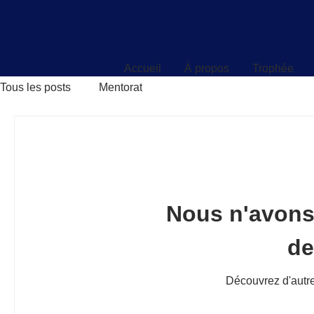
Accueil
À propos
Trophée
Accueil
À propos
Trophée
Tous les posts
Mentorat
Nous n'avons
d
Découvrez d'autre