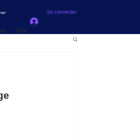
gue
More
Se connecter
ner
gue
More
ge