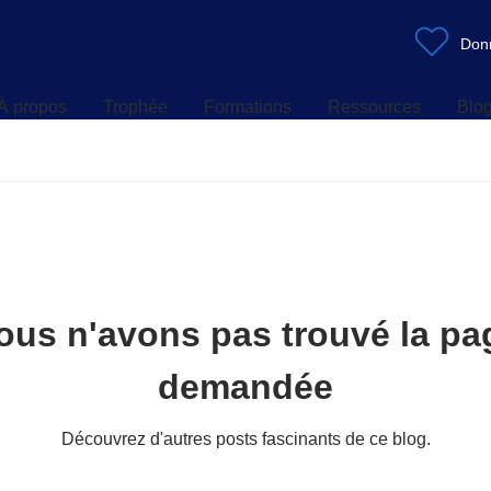
À propos
Trophée
Formations
Ressources
Blo
Don
À propos
Trophée
Formations
Ressources
Blo
ous n'avons pas trouvé la pa
demandée
Découvrez d'autres posts fascinants de ce blog.