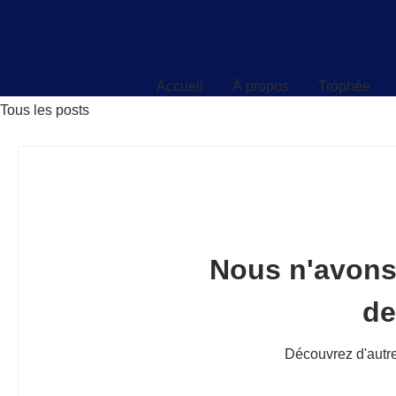
Accueil
À propos
Trophée
Accueil
À propos
Trophée
Tous les posts
Nous n'avons
d
Découvrez d'autre