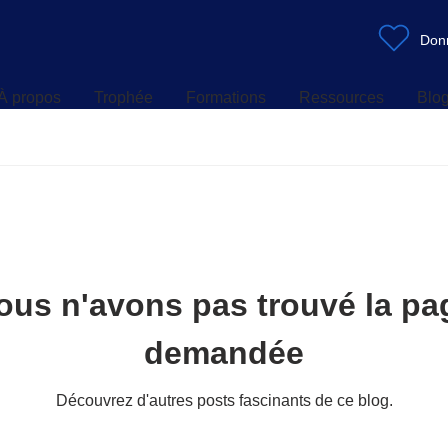
À propos
Trophée
Formations
Ressources
Blo
Don
À propos
Trophée
Formations
Ressources
Blo
ous n'avons pas trouvé la pa
demandée
Découvrez d'autres posts fascinants de ce blog.