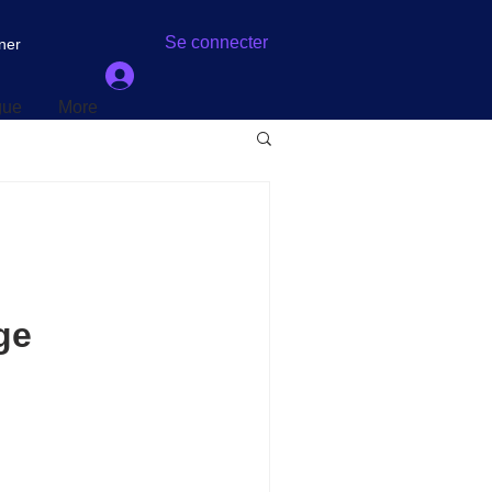
gue
More
Se connecter
ner
gue
More
ge