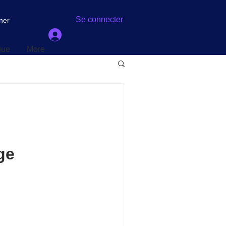
gue
More
Se connecter
ner
gue
More
ge