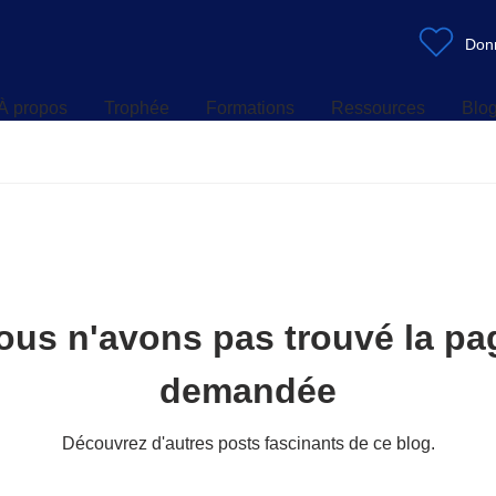
À propos
Trophée
Formations
Ressources
Blo
Don
À propos
Trophée
Formations
Ressources
Blo
ous n'avons pas trouvé la pa
demandée
Découvrez d'autres posts fascinants de ce blog.