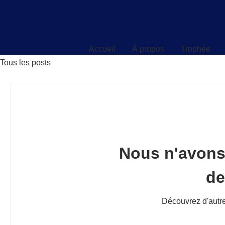
Accueil
À propos
Trophée
Accueil
À propos
Trophée
Tous les posts
Nous n'avons
d
Découvrez d'autre