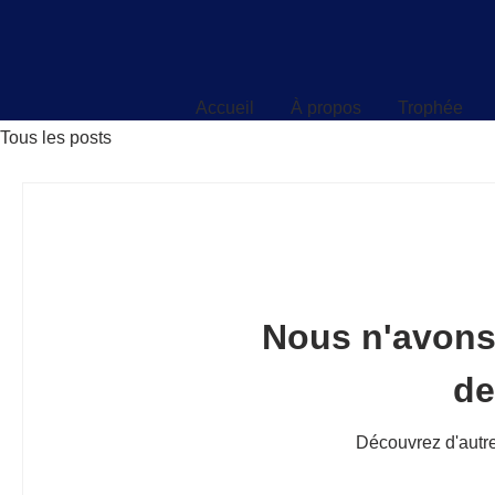
Accueil
À propos
Trophée
Accueil
À propos
Trophée
Tous les posts
Nous n'avons
d
Découvrez d'autre