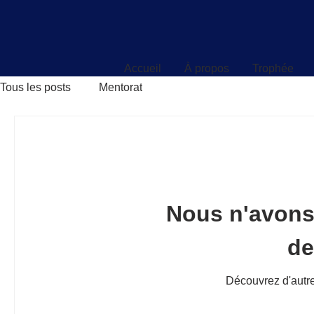
Accueil
À propos
Trophée
Accueil
À propos
Trophée
Tous les posts
Mentorat
Nous n'avons
d
Découvrez d'autre