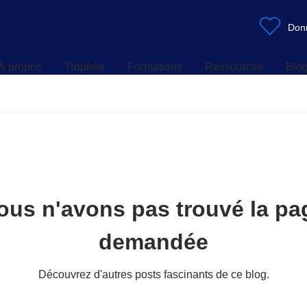
À propos
Trophée
Formations
Ressources
Blo
Don
À propos
Trophée
Formations
Ressources
Blo
ous n'avons pas trouvé la pa
demandée
Découvrez d'autres posts fascinants de ce blog.