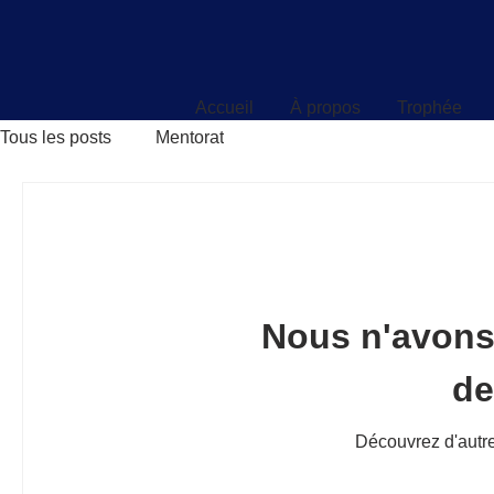
Accueil
À propos
Trophée
Accueil
À propos
Trophée
Tous les posts
Mentorat
Nous n'avons
d
Découvrez d'autre