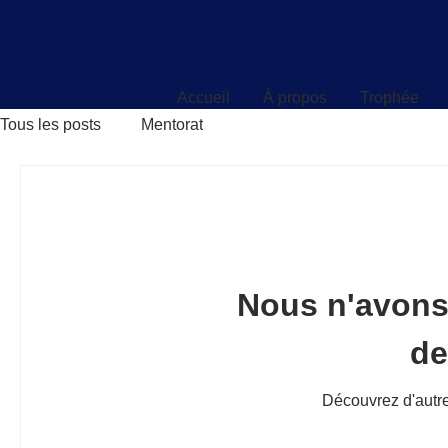
Accueil
À propos
Trophée
Accueil
À propos
Trophée
Tous les posts
Mentorat
Nous n'avons
d
Découvrez d'autre