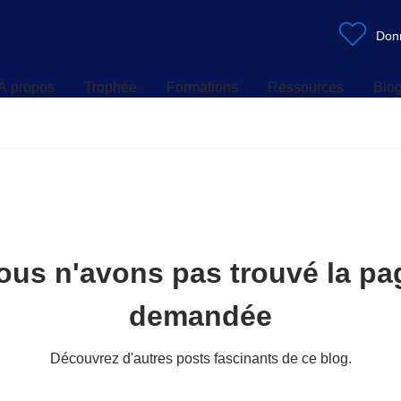
À propos
Trophée
Formations
Ressources
Blo
Don
À propos
Trophée
Formations
Ressources
Blo
ous n'avons pas trouvé la pa
demandée
Découvrez d'autres posts fascinants de ce blog.