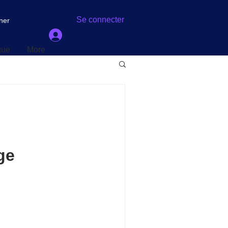
gue
More
Se connecter
ner
gue
More
ge