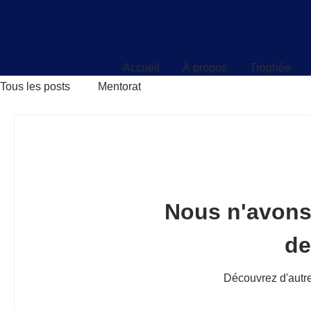
Accueil
À propos
Trophée
Accueil
À propos
Trophée
Tous les posts
Mentorat
Nous n'avons
d
Découvrez d'autre