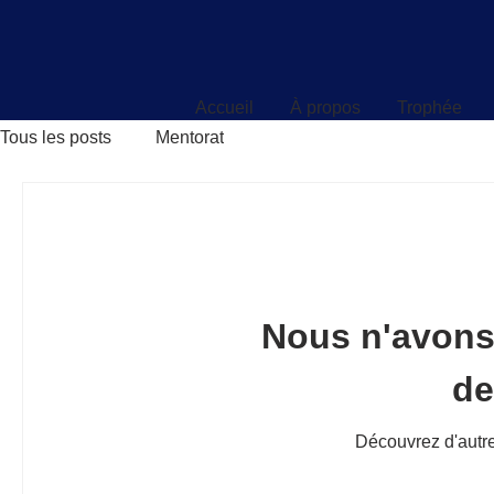
Accueil
À propos
Trophée
Accueil
À propos
Trophée
Tous les posts
Mentorat
Nous n'avons
d
Découvrez d'autre