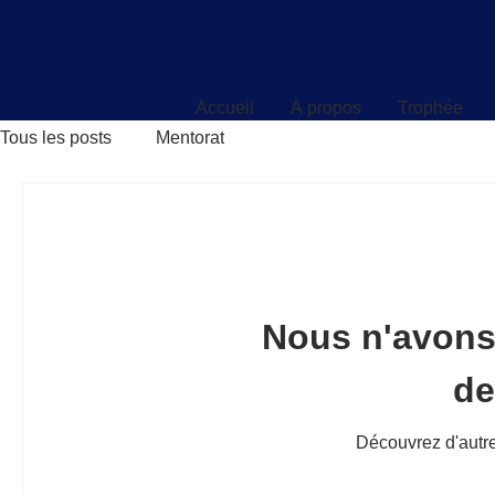
Accueil
À propos
Trophée
Accueil
À propos
Trophée
Tous les posts
Mentorat
Nous n'avons
d
Découvrez d'autre