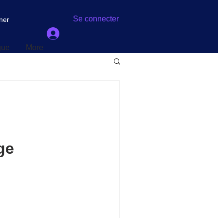
gue
More
Se connecter
ner
gue
More
ge