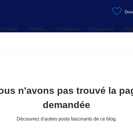
À propos
Trophée
Formations
Ressources
Blo
Don
À propos
Trophée
Formations
Ressources
Blo
ous n'avons pas trouvé la pa
demandée
Découvrez d'autres posts fascinants de ce blog.