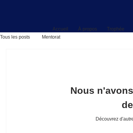
Accueil
À propos
Trophée
Accueil
À propos
Trophée
Tous les posts
Mentorat
Nous n'avons
d
Découvrez d'autre