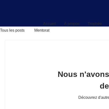
Accueil
À propos
Trophée
Accueil
À propos
Trophée
Tous les posts
Mentorat
Nous n'avons
d
Découvrez d'autre