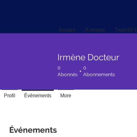
Accueil
À propos
Trophée C
Accueil
À propos
Trophée C
Irmène Docteur
0
0
Abonnés
Abonnements
Profil
Évènements
More
Événements