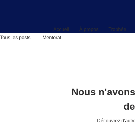
Accueil
À propos
Trophée
Accueil
À propos
Trophée
Tous les posts
Mentorat
Nous n'avons
d
Découvrez d'autre