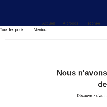
Accueil
À propos
Trophée
Accueil
À propos
Trophée
Tous les posts
Mentorat
Nous n'avons
d
Découvrez d'autre