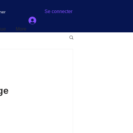
gue
More
Se connecter
ner
gue
More
ge