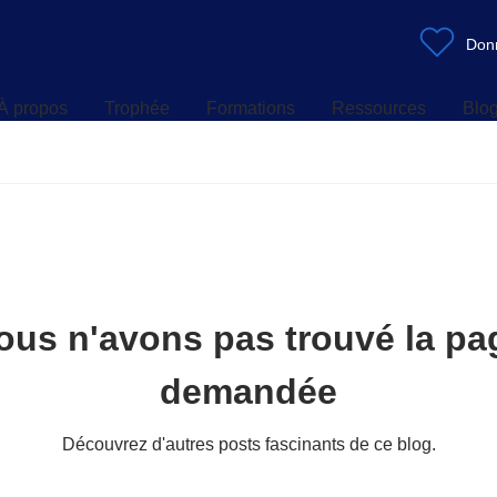
À propos
Trophée
Formations
Ressources
Blo
Don
À propos
Trophée
Formations
Ressources
Blo
ous n'avons pas trouvé la pa
demandée
Découvrez d'autres posts fascinants de ce blog.