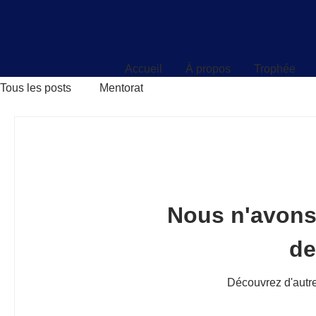
Accueil
À propos
Trophée
Accueil
À propos
Trophée
Tous les posts
Mentorat
Nous n'avons
d
Découvrez d'autre