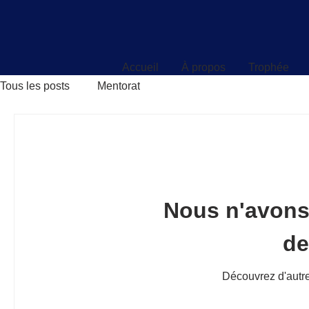
Accueil
À propos
Trophée
Accueil
À propos
Trophée
Tous les posts
Mentorat
Nous n'avons
d
Découvrez d'autre