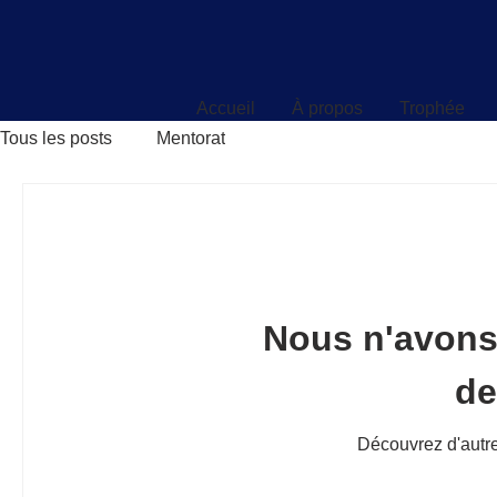
Accueil
À propos
Trophée
Accueil
À propos
Trophée
Tous les posts
Mentorat
Nous n'avons
d
Découvrez d'autre