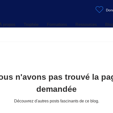
À propos
Trophée
Formations
Ressources
Blo
Don
À propos
Trophée
Formations
Ressources
Blo
ous n'avons pas trouvé la pa
demandée
Découvrez d'autres posts fascinants de ce blog.