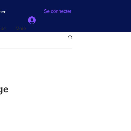
gue
More
Se connecter
ner
gue
More
ge