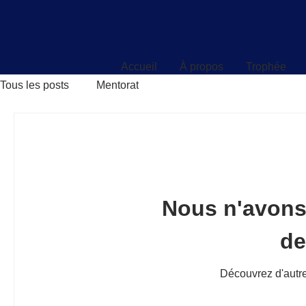
Accueil
À propos
Trophée
Accueil
À propos
Trophée
Tous les posts
Mentorat
Nous n'avons
d
Découvrez d'autre