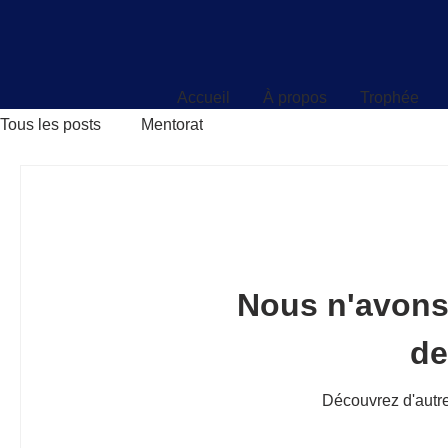
Accueil
À propos
Trophée
Accueil
À propos
Trophée
Tous les posts
Mentorat
Nous n'avons
d
Découvrez d'autre