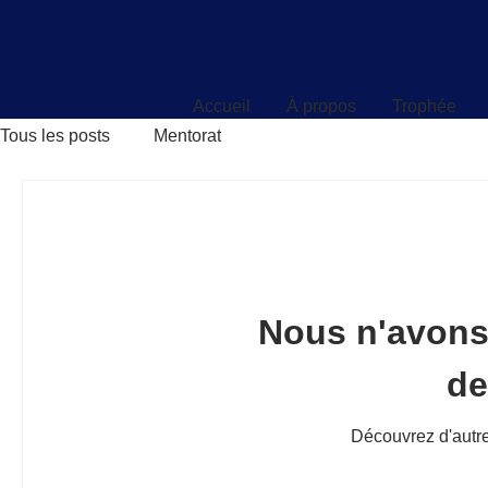
Accueil
À propos
Trophée
Accueil
À propos
Trophée
Tous les posts
Mentorat
Nous n'avons
d
Découvrez d'autre