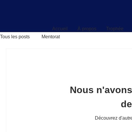
Accueil
À propos
Trophée
Accueil
À propos
Trophée
Tous les posts
Mentorat
Nous n'avons
d
Découvrez d'autre