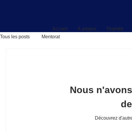
Accueil
À propos
Trophée
Accueil
À propos
Trophée
Tous les posts
Mentorat
Nous n'avons
d
Découvrez d'autre