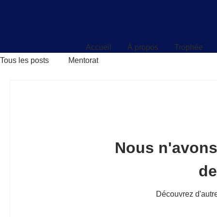
Accueil
À propos
Trophée
Accueil
À propos
Trophée
Tous les posts
Mentorat
Nous n'avons
d
Découvrez d'autre