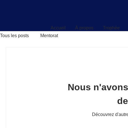
Accueil
À propos
Trophée
Accueil
À propos
Trophée
Tous les posts
Mentorat
Nous n'avons
d
Découvrez d'autre