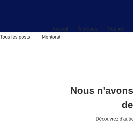
Accueil
À propos
Trophée
Accueil
À propos
Trophée
Tous les posts
Mentorat
Nous n'avons
d
Découvrez d'autre