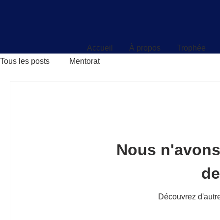
Accueil
À propos
Trophée
Accueil
À propos
Trophée
Tous les posts
Mentorat
Nous n'avons
d
Découvrez d'autre