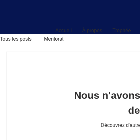
Accueil
À propos
Trophée
Accueil
À propos
Trophée
Tous les posts
Mentorat
Nous n'avons
d
Découvrez d'autre