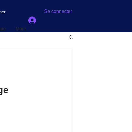
gue
More
Se connecter
ner
gue
More
ge