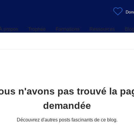
À propos
Trophée
Formations
Ressources
Blo
Don
À propos
Trophée
Formations
Ressources
Blo
ous n'avons pas trouvé la pa
demandée
Découvrez d'autres posts fascinants de ce blog.