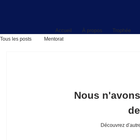
Accueil
À propos
Trophée
Accueil
À propos
Trophée
Tous les posts
Mentorat
Nous n'avons
d
Découvrez d'autre