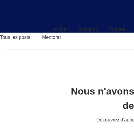
Accueil
À propos
Trophée
Accueil
À propos
Trophée
Tous les posts
Mentorat
Nous n'avons
d
Découvrez d'autre